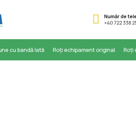
Număr de tel
+40 722 338 2
iune cu bandă lată
Roți echipament original
Roți 