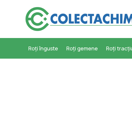
Roți înguste
Roți gemene
Roți tracț