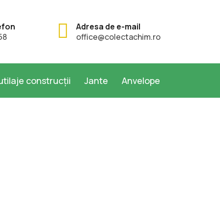
efon
Adresa de e-mail
58
office@colectachim.ro
utilaje construcții
Jante
Anvelope